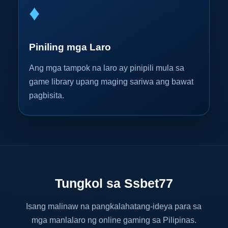
♦
Piniling mga Laro
Ang mga tampok na laro ay pinipili mula sa
game library upang maging sariwa ang bawat
pagbisita.
Tungkol sa Ssbet77
Isang malinaw na pangkalahatang-ideya para sa
mga manlalaro ng online gaming sa Pilipinas.