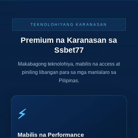
TEKNOLOHIYANG KARANASAN
Premium na Karanasan sa
Ssbet77
Makabagong teknolohiya, mabilis na access at
piniling libangan para sa mga manlalaro sa
Pilipinas.
⚡
Mabilis na Performance