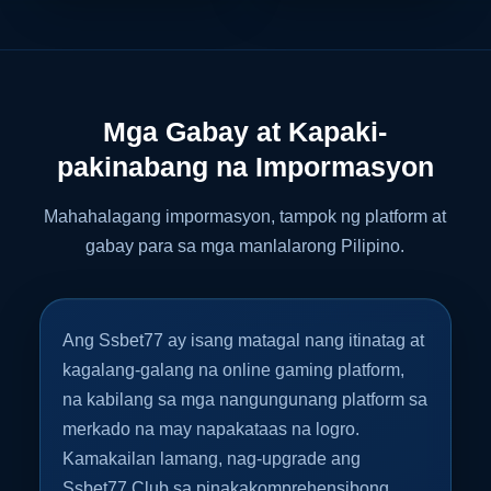
Mga Gabay at Kapaki-
pakinabang na Impormasyon
Mahahalagang impormasyon, tampok ng platform at
gabay para sa mga manlalarong Pilipino.
Ang Ssbet77 ay isang matagal nang itinatag at
kagalang-galang na online gaming platform,
na kabilang sa mga nangungunang platform sa
merkado na may napakataas na logro.
Kamakailan lamang, nag-upgrade ang
Ssbet77 Club sa pinakakomprehensibong