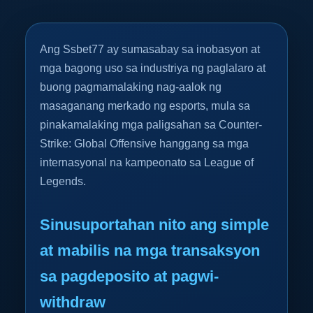
Ang Ssbet77 ay sumasabay sa inobasyon at
mga bagong uso sa industriya ng paglalaro at
buong pagmamalaking nag-aalok ng
masaganang merkado ng esports, mula sa
pinakamalaking mga paligsahan sa Counter-
Strike: Global Offensive hanggang sa mga
internasyonal na kampeonato sa League of
Legends.
Sinusuportahan nito ang simple
at mabilis na mga transaksyon
sa pagdeposito at pagwi-
withdraw