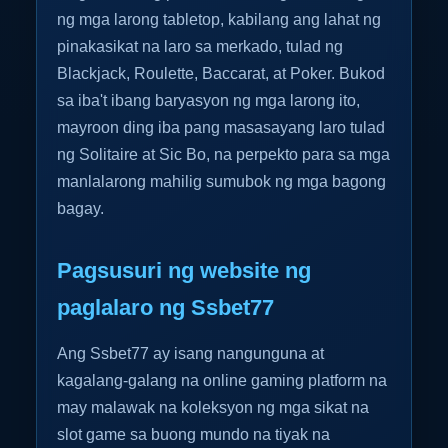
ng mga larong tabletop, kabilang ang lahat ng
pinakasikat na laro sa merkado, tulad ng
Blackjack, Roulette, Baccarat, at Poker. Bukod
sa iba't ibang baryasyon ng mga larong ito,
mayroon ding iba pang masasayang laro tulad
ng Solitaire at Sic Bo, na perpekto para sa mga
manlalarong mahilig sumubok ng mga bagong
bagay.
Pagsusuri ng website ng
paglalaro ng Ssbet77
Ang Ssbet77 ay isang nangunguna at
kagalang-galang na online gaming platform na
may malawak na koleksyon ng mga sikat na
slot game sa buong mundo na tiyak na