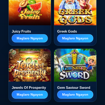
Juicy Fruits
Greek Gods
Maglaro Ngayon
Maglaro Ngayon
Jewels Of Prosperity
Gem Saviour Sword
Maglaro Ngayon
Maglaro Ngayon