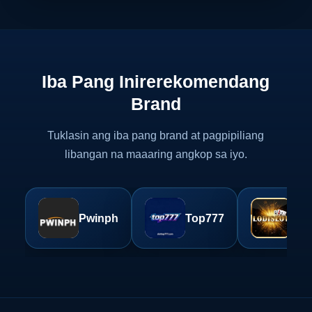
Iba Pang Inirerekomendang
Brand
Tuklasin ang iba pang brand at pagpipiliang
libangan na maaaring angkop sa iyo.
Pwinph
Top777
Lod