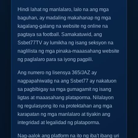
Hindi lahat ng manlalaro, lalo na ang mga
baguhan, ay madaling makahanap ng mga
kagalang-galang na website ng online na
pagtaya sa football. Samakatuwid, ang
Ssbet77TV ay lumikha ng isang seksyon na
naglilista ng mga pinaka-maaasahang website
ng paglalaro para sa iyong pagpili.
Ang numero ng lisensya 365/JAZ ay
nagpapahiwatig na ang Ssbet77 ay nakatuon
sa pagbibigay sa mga gumagamit ng isang
ligtas at maaasahang plataporma. Nilalayon
ng regulasyong ito na protektahan ang mga
karapatan ng mga manlalaro at tiyakin ang
integridad at legalidad ng plataporma.
Nag-aalok ang platform na ito ng iba't ibang uri