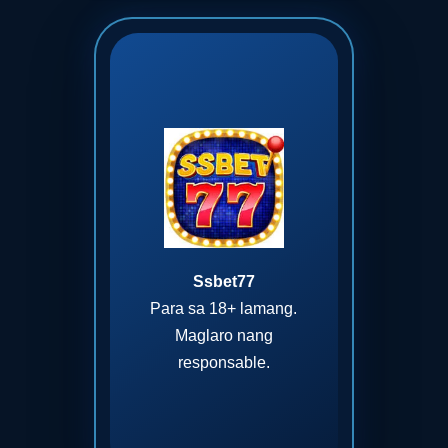
Ssbet77
Para sa 18+ lamang.
Maglaro nang
responsable.