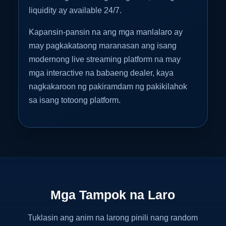
liquidity ay available 24/7.
Kapansin-pansin na ang mga manlalaro ay
may pagkakataong maranasan ang isang
modernong live streaming platform na may
mga interactive na babaeng dealer, kaya
nagkakaroon ng pakiramdam ng pakikilahok
sa isang totoong platform.
Mga Tampok na Laro
Tuklasin ang anim na larong pinili nang random