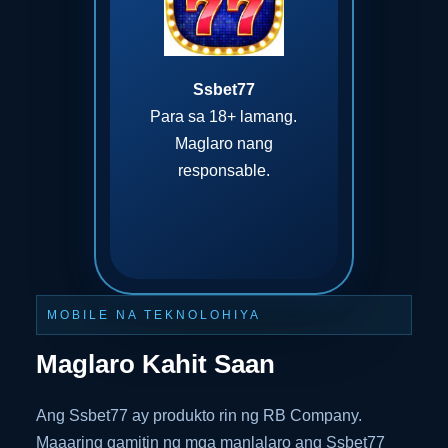
Ssbet77
Para sa 18+ lamang.
Maglaro nang
responsable.
MOBILE NA TEKNOLOHIYA
Maglaro Kahit Saan
Ang Ssbet77 ay produkto rin ng RB Company.
Maaaring gamitin ng mga manlalaro ang Ssbet77