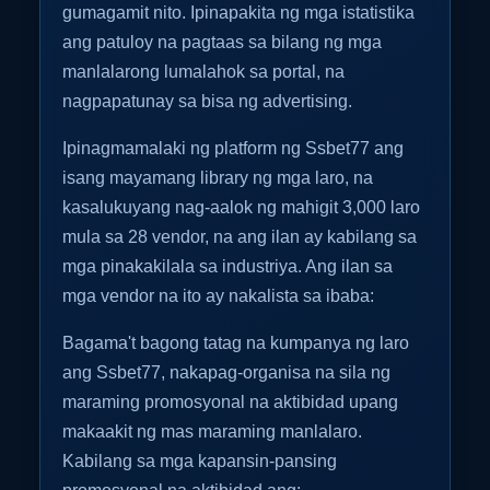
gumagamit nito. Ipinapakita ng mga istatistika
ang patuloy na pagtaas sa bilang ng mga
manlalarong lumalahok sa portal, na
nagpapatunay sa bisa ng advertising.
Ipinagmamalaki ng platform ng Ssbet77 ang
isang mayamang library ng mga laro, na
kasalukuyang nag-aalok ng mahigit 3,000 laro
mula sa 28 vendor, na ang ilan ay kabilang sa
mga pinakakilala sa industriya. Ang ilan sa
mga vendor na ito ay nakalista sa ibaba:
Bagama't bagong tatag na kumpanya ng laro
ang Ssbet77, nakapag-organisa na sila ng
maraming promosyonal na aktibidad upang
makaakit ng mas maraming manlalaro.
Kabilang sa mga kapansin-pansing