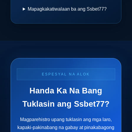
Mapagkakatiwalaan ba ang Ssbet77?
ESPESYAL NA ALOK
Handa Ka Na Bang
Tuklasin ang Ssbet77?
Magparehistro upang tuklasin ang mga laro,
kapaki-pakinabang na gabay at pinakabagong