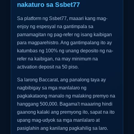
nakaturo sa Ssbet77
Sa platform ng Ssbet77, maaari kang mag-
enjoy ng espesyal na gantimpala sa
pamamagitan ng pag-refer ng isang kaibigan
para magparehistro. Ang gantimpalang ito ay
katumbas ng 100% ng unang deposito ng na-
refer na kaibigan, na may minimum na
activation deposit na 50 piso.
Sa larong Baccarat, ang panalong taya ay
nagbibigay sa mga manlalaro ng
pagkakataong manalo ng malaking premyo na
hanggang 500,000. Bagama't maaaring hindi
gaanong kalaki ang premyong ito, sapat na ito
upang mag-udyok sa mga manlalaro at
pasiglahin ang kanilang pagkahilig sa laro.