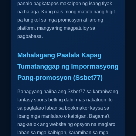
panalo pagkatapos makaipon ng isang tiyak
na halaga. Kung nais mong matuto nang higit
pa tungkol sa mga promosyon at laro ng
platform, mangyaring magpatuloy sa
pagbabasa.
Mahalagang Paalala Kapag
Tumatanggap ng Impormasyong
Pang-promosyon (Ssbet77)
Bahagyang naiiba ang Ssbet77 sa karaniwang
fantasy sports betting dahil mas nakatuon ito
sa paglalaro laban sa bookmaker kaysa sa
ibang mga manlalaro o kaibigan. Bagama't
nag-aalok ang website ng opsyon na maglaro
laban sa mga kaibigan, karamihan sa mga