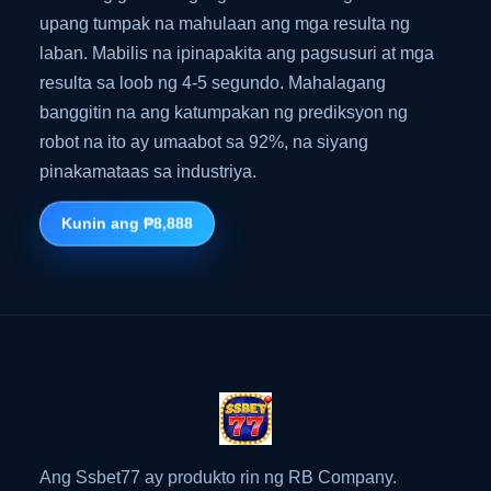
upang tumpak na mahulaan ang mga resulta ng
laban. Mabilis na ipinapakita ang pagsusuri at mga
resulta sa loob ng 4-5 segundo. Mahalagang
banggitin na ang katumpakan ng prediksyon ng
robot na ito ay umaabot sa 92%, na siyang
pinakamataas sa industriya.
Kunin ang ₱8,888
Ang Ssbet77 ay produkto rin ng RB Company.