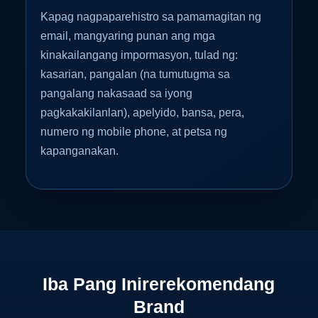
Kapag nagpaparehistro sa pamamagitan ng
email, mangyaring punan ang mga
kinakailangang impormasyon, tulad ng:
kasarian, pangalan (na tumutugma sa
pangalang nakasaad sa iyong
pagkakakilanlan), apelyido, bansa, pera,
numero ng mobile phone, at petsa ng
kapanganakan.
Iba Pang Inirerekomendang
Brand