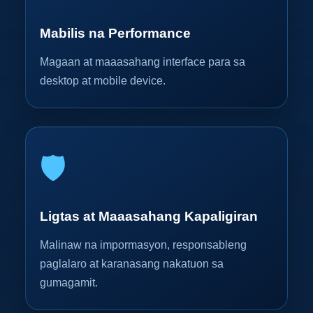
Mabilis na Performance
Magaan at maaasahang interface para sa
desktop at mobile device.
🛡️
Ligtas at Maaasahang Kapaligiran
Malinaw na impormasyon, responsableng
paglalaro at karanasang nakatuon sa
gumagamit.